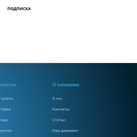
ПОДПИСКА
иентам
О компании
 купить
О нас
ставка
Контакты
енда
Статьи
рантия
Нам доверяют