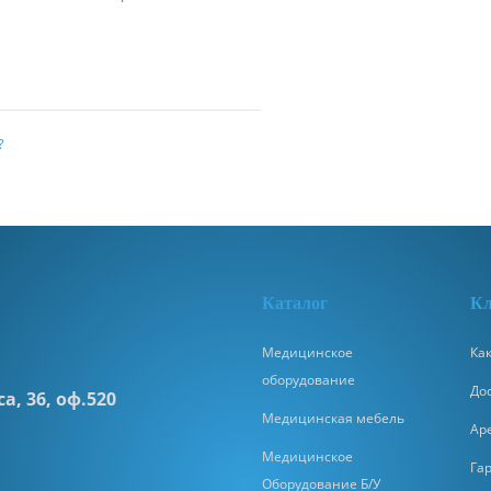
?
К
аталог
Кл
Медицинское
Как
оборудование
До
а, 36, оф.520
Медицинская мебель
Ар
Медицинское
Га
Оборудование Б/У