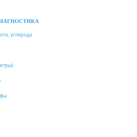
ИАГНОСТИКА
ота, углерода
етры)
ы
афы