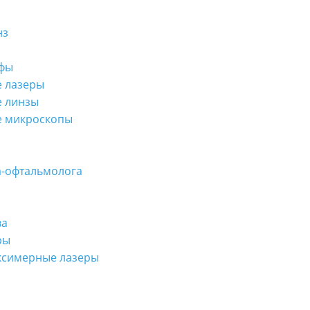
нз
афы
 лазеры
е линзы
е микроскопы
а-офтальмолога
ва
ры
ксимерные лазеры