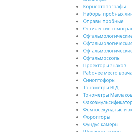
Корнеотопографы
Наборы пробных ли
Оправы пробные
Оптические томогр
Офтальмологические
Офтальмологически
Офтальмологически
Офтальмоскопы
Проекторы знаков
Рабочее место врач
Синоптофоры
Тонометры ВГД
Тонометры Маклако
Факоэмульсификато
Фемтосекундные и э
Форопторы
Фундус камеры
Щелевые лампы