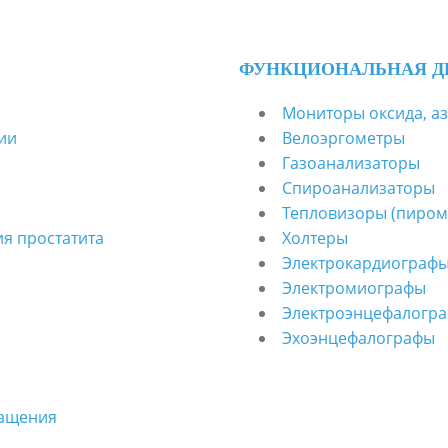
ФУНКЦИОНАЛЬНАЯ Д
Мониторы оксида, аз
ии
Велоэргометры
Газоанализаторы
Спироанализаторы
Тепловизоры (пиром
я простатита
Холтеры
Электрокардиограф
Электромиографы
Электроэнцефалогр
Эхоэнцефалографы
ращения