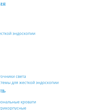
ИЯ
есткой эндоскопии
точники света
стемы для жесткой эндоскопии
ЛЬ
ональные кровати
утрикорпусные