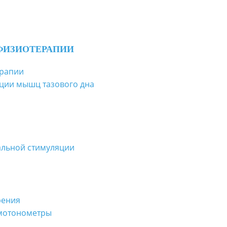
ФИЗИОТЕРАПИИ
ерапии
ции мышц тазового дна
льной стимуляции
рения
вмотонометры