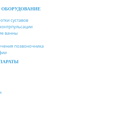
 ОБОРУДОВАНИЕ
отки суставов
контрпульсации
ие ванны
ечения позвоночника
фии
ПАРАТЫ
и