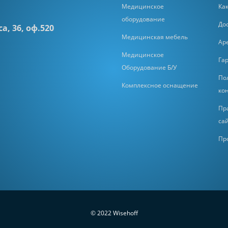
Медицинское
Как
оборудование
До
а, 36, оф.520
Медицинская мебель
Ар
Медицинское
Га
Оборудование Б/У
По
Комплексное оснащение
ко
Пр
са
Пр
© 2022 Wisehoff