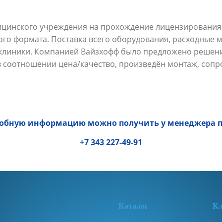
ицинского учреждения на прохождение лицензирования 
о формата. Поставка всего оборудования, расходные м
 клиники. Компанией Вайзхофф было предложено решен
 соотношении цена/качество, произведён монтаж, соп
робную информацию можно получить у менеджера п
+7 343 227-49-91
К
аталог
Кл