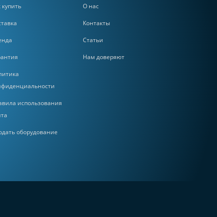
 купить
О нас
ставка
Контакты
енда
Статьи
рантия
Нам доверяют
литика
нфиденциальности
авила использования
йта
одать оборудование