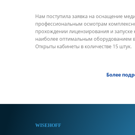
Нам поступила заявка на оснащение мед
профессиональным осмотрам комплексног
прохождении лицензирования и запуске
наиболее оптимальным оборудованием в
Открыты кабинеты в количестве 15 штук.
Более под
WISEHOFF