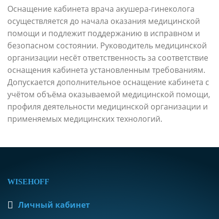
Оснащение кабинета врача акушера-гинеколога
осуществляется до начала оказания медицинской
помощи и подлежит поддержанию в исправном и
безопасном состоянии. Руководитель медицинской
организации несёт ответственность за соответствие
оснащения кабинета установленным требованиям.
Допускается дополнительное оснащение кабинета с
учётом объёма оказываемой медицинской помощи,
профиля деятельности медицинской организации и
применяемых медицинских технологий.
WISEHOFF
Личный кабинет