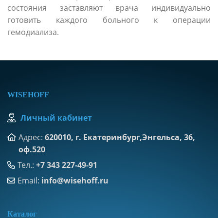
состояния заставляют врача индивидуально
готовить каждого больного к операции
гемодиализа.
WISEHOFF
Личный кабинет
Адрес:
620010, г. Екатеринбург,Энгельса, 36,
оф.520
Тел.:
+7 343 227-49-91
Email:
info@wisehoff.ru
К
аталог