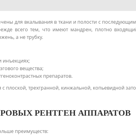
ены для вкалывания в ткани и полости с последующим
ежде всего тем, что имеют мандрен, плотно входящий 
жень, а не трубку.
и инъекциях;
озгового вещества;
ентгеноконтрастных препаратов.
я с плоской, трехгранной, кинжальной, копьевидной зат
РОВЫХ РЕНТГЕН АППАРАТОВ
больше преимуществ: