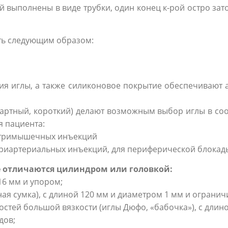
 выполнены в виде трубки, один конец к-рой остро зат
ть следующим образом:
рия иглы, а также силиконовое покрытие обеспечивают 
дартный, короткий) делают возможным выбор иглы в со
 пациента:
нутримышечных инъекций
утриартериальных инъекций, для периферической блокад
 отличаются цилиндром или головкой:
16 мм и упором;
я сумка), с длиной 120 мм и диаметром 1 мм и огранич
стей большой вязкости (иглы Дюфо, «бабочка»), с длино
дов;