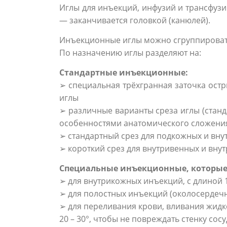
Иглы для инъeкций, инфузий и трансфузий
— заканчивается головкой (канюлей).
Инъекционные иглы можно сгруппирова
По назначению иглы разделяют на:
Стандартные инъекционные:
➢ cпециальная трёхгранная заточка ост
иглы
➢ различные варианты среза иглы (стан
особенностями анатомического сложения
➢ стандартный срез для подкожных и в
➢ короткий срез для внутривенных и вн
Специальные инъекционные, которые
➢ для внутрикожных инъекций, с длиной 
➢ для полостных инъекций (околосердечна
➢ для переливания крови, вливания жидко
20 – 30°, чтобы не повреждать стенку сосу