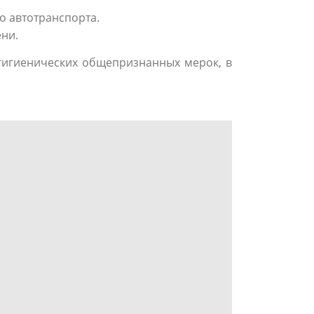
о автотранспорта.
ени.
о-гигиенических общепризнанных мерок, в