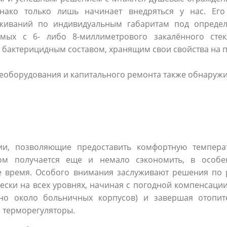
нако только лишь начинает внедряться у нас. Его
аживаний по индивидуальным габаритам под опреде
аемых с 6- либо 8-миллиметрового закалённого сте
актерицидным составом, хранящим свои свойства на пр
реоборудования и капитального ремонта также обнаружи
ии, позволяющие предоставить комфортную темпера
ом получается еще и немало сэкономить, в особе
е время. Особого внимания заслуживают решения по 
ски на всех уровнях, начиная с погодной компенсаци
нно около больничных корпусов) и завершая отопит
 терморегуляторы.