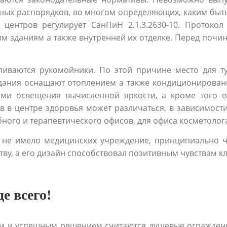
ных распорядков, во многом определяющих, каким быт
центров регулирует СанПиН 2.1.3.2630-10. Протоко
им зданиям а также внутренней их отделке. Перед почи
ливаются рукомойники. По этой причине место для ту
Здания оснащают отоплением а также кондиционирован
вами освещения вычисленной яркости, а кроме того
 в центре здоровья может различаться, в зависимост
бного и терапевтического офисов, для офиса косметолог
у не имело медицинских учреждение, принципиально ч
тву, а его дизайн способствовал позитивным чувствам кл
е всего!
ым и успешным решением считаются душевые ограждения