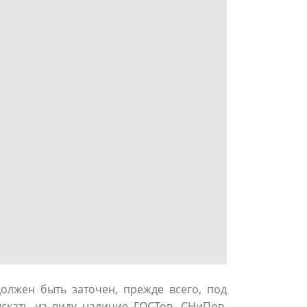
олжен быть заточен, прежде всего, под
скать из виду наличие ГОСТов, СНиПов,