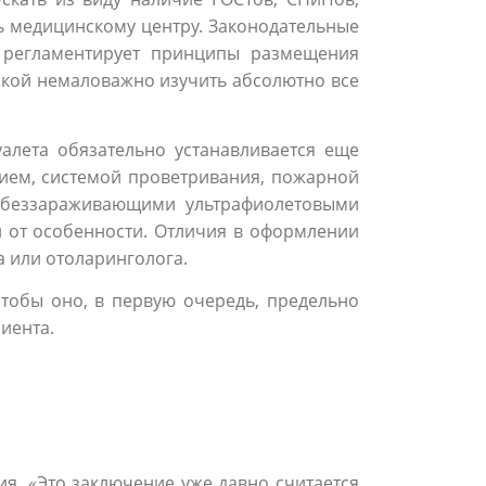
ь медицинскому центру. Законодательные
л регламентирует принципы размещения
нкой немаловажно изучить абсолютно все
алета обязательно устанавливается еще
ием, системой проветривания, пожарной
 обеззараживающими ультрафиолетовыми
и от особенности. Отличия в оформлении
а или отоларинголога.
тобы оно, в первую очередь, предельно
иента.
. «Это заключение уже давно считается