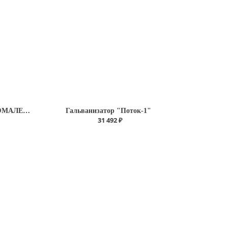
Светильник настенный "ЭМАЛЕД 202W" однокупольный
Гальванизатор "Поток-1"
31 492 ₽