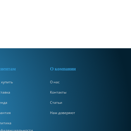
иентам
О компании
 купить
О нас
ставка
Контакты
енда
Статьи
рантия
Нам доверяют
литика
нфиденциальности