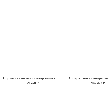
Портативный анализатор гемостаза Коагучек XS
61 750 ₽
149 297 ₽