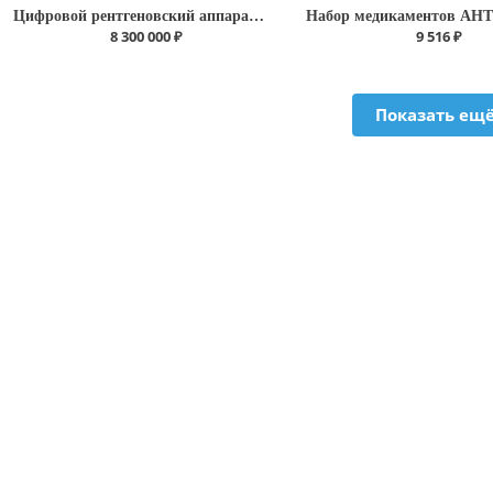
Цифровой рентгеновский аппарат Р-500 "Мобикомпакт"
8 300 000 ₽
9 516 ₽
Показать ещ