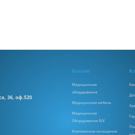
К
аталог
Кл
Медицинское
Как
оборудование
До
а, 36, оф.520
Медицинская мебель
Ар
Медицинское
Га
Оборудование Б/У
По
Комплексное оснащение
ко