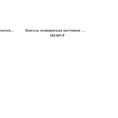
Комплекс аппаратно-программный Дианел-5122
Консоль медицинская настенная КН-023-АльтН (однорядная) (дл.1240 мм.)
183 691 ₽