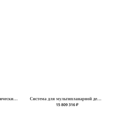
Аппарат магнитотерапевтический "АЛМАГ-02"
Система для мультипланарной декопрессии позвоночника McBrothers RoboSpine
15 809 316 ₽