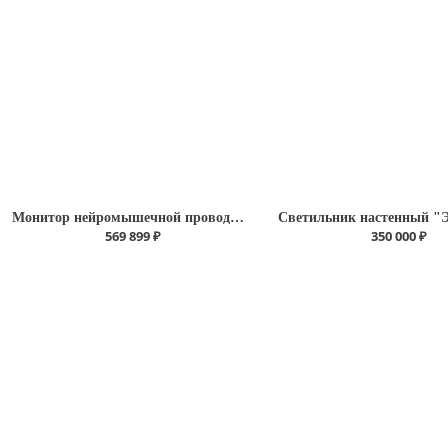
Монитор нейромышечной проводимости ToFscan
569 899 ₽
350 000 ₽