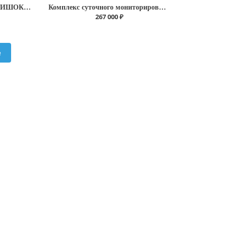
Набор медикаментов АНТИШОК Стандарт по приказу № 1079Н(626)
Комплекс суточного мониторирования ЭКГ и АД "Валента" (монитор с регистрирующим блоком ИАД-01-1)
267 000 ₽
ё