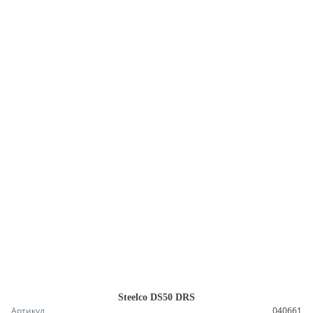
Steelco DS50 DRS
Артикул
040661