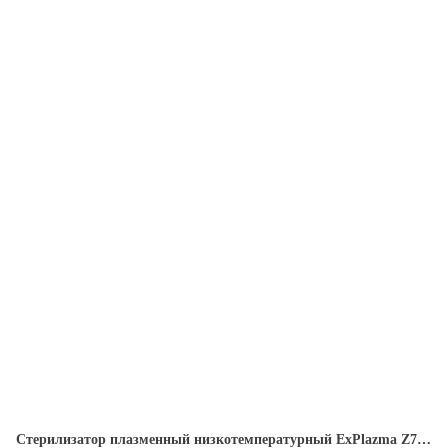
Стерилизатор плазменный низкотемпературный ExPlazma Z7 CB-Z007C