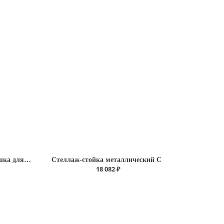
Надстройка для стола (сушка для посуды навесная) Н-13
Стеллаж-стойка металлический С
18 082 ₽