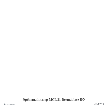
Эрбиевый лазер MСL 31 Dеrmаblаte Б/У
Артикул
484749