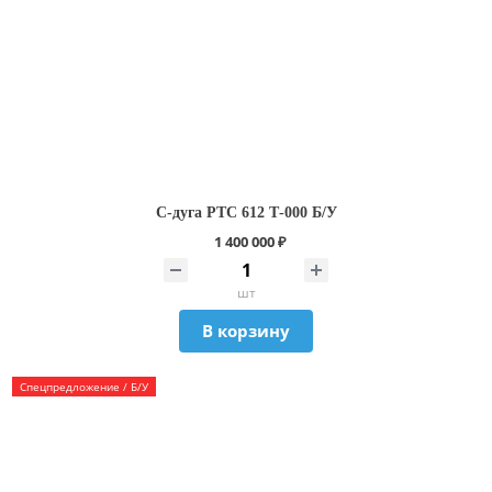
С-дуга РТС 612 Т-000 Б/У
1 400 000 ₽
шт
В корзину
Спецпредложение / Б/У