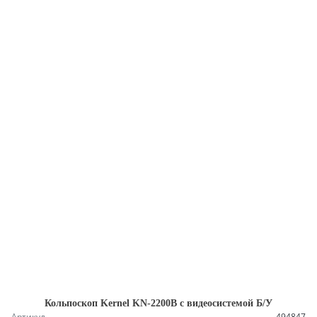
Кольпоскоп Kernel KN-2200B с видеосистемой Б/У
Артикул
494847