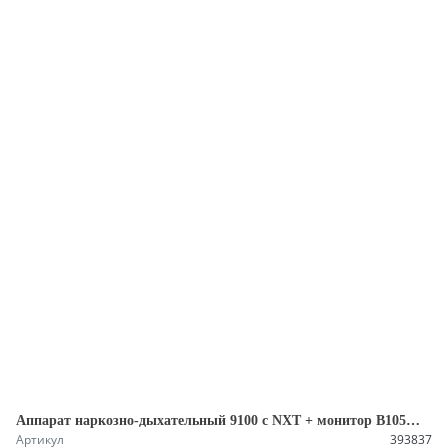
Аппарат наркозно-дыхательный 9100 с NXT + монитор B105M Б/У
Артикул
393837